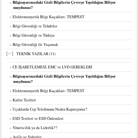
Bilgisayarınızdaki Gizli Bilgilerin Çevreye Yayıldığını Biliyor
muydunuz?
Elektromanyetik Bilgi Kaçakları: TEMPEST
Bilgi Güvenliği ve Tehditler
Bilgi Güvenliği ve Türkiye
Bilgi Güvenliği ile Yaşamak
[—]
TEKNİK YAZILAR (11)
CE İŞARETLEMESİ, EMC ve LVD GEREKLERİ
Bilgisayarınızdaki Gizli Bilgilerin Çevreye Yayıldığını Biliyor
muydunuz?
Elektromanyetik Bilgi Kaçakları: TEMPEST
Kalite Testleri
Uçaklarda Cep Telefonunu Neden Kapatıyoruz?
ESD Testleri ve ESD Önlemleri
Yöneticilik ya da Liderlik??
Bölüm I-Teknoloji Yönetimine Giriş
Ar-Ge ve Şirketler
Bölüm II-Inovasyon