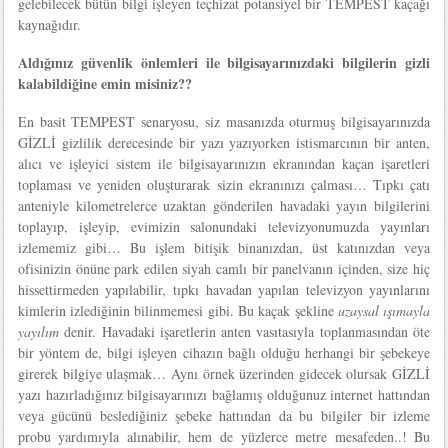
gelebilecek bütün bilgi işleyen teçhizat potansiyel bir TEMPEST kaçağı
kaynağıdır.
Aldığınız güvenlik önlemleri ile bilgisayarınızdaki bilgilerin gizli
kalabildiğine emin misiniz??
En basit TEMPEST senaryosu, siz masanızda oturmuş bilgisayarınızda
GİZLİ gizlilik derecesinde bir yazı yazıyorken istismarcının bir anten,
alıcı ve işleyici sistem ile bilgisayarınızın ekranından kaçan işaretleri
toplaması ve yeniden oluşturarak sizin ekranınızı çalması… Tıpkı çatı
anteniyle kilometrelerce uzaktan gönderilen havadaki yayın bilgilerini
toplayıp, işleyip, evimizin salonundaki televizyonumuzda yayınları
izlememiz gibi… Bu işlem bitişik binanızdan, üst katınızdan veya
ofisinizin önüne park edilen siyah camlı bir panelvanın içinden, size hiç
hissettirmeden yapılabilir, tıpkı havadan yapılan televizyon yayınlarını
kimlerin izlediğinin bilinmemesi gibi. Bu kaçak şekline
uzaysal ışımayla
yayılım
denir. Havadaki işaretlerin anten vasıtasıyla toplanmasından öte
bir yöntem de, bilgi işleyen cihazın bağlı olduğu herhangi bir şebekeye
girerek bilgiye ulaşmak… Aynı örnek üzerinden gidecek olursak GİZLİ
yazı hazırladığınız bilgisayarınızı bağlamış olduğunuz internet hattından
veya gücünü beslediğiniz şebeke hattından da bu bilgiler bir izleme
probu yardımıyla alınabilir, hem de yüzlerce metre mesafeden..! Bu