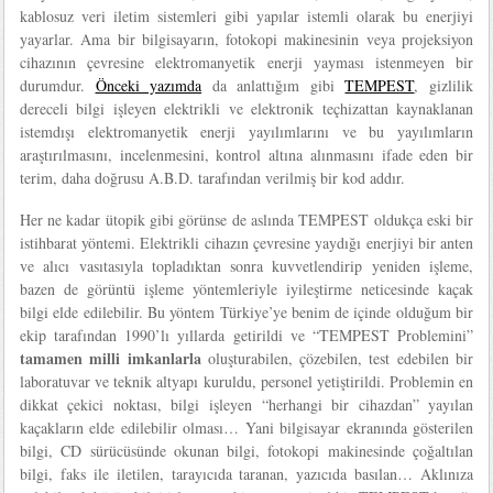
kablosuz veri iletim sistemleri gibi yapılar istemli olarak bu enerjiyi
yayarlar. Ama bir bilgisayarın, fotokopi makinesinin veya projeksiyon
cihazının çevresine elektromanyetik enerji yayması istenmeyen bir
durumdur.
Önceki yazımda
da anlattığım gibi
TEMPEST
, gizlilik
dereceli bilgi işleyen elektrikli ve elektronik teçhizattan kaynaklanan
istemdışı elektromanyetik enerji yayılımlarını ve bu yayılımların
araştırılmasını, incelenmesini, kontrol altına alınmasını ifade eden bir
terim, daha doğrusu A.B.D. tarafından verilmiş bir kod addır.
Her ne kadar ütopik gibi görünse de aslında TEMPEST oldukça eski bir
istihbarat yöntemi. Elektrikli cihazın çevresine yaydığı enerjiyi bir anten
ve alıcı vasıtasıyla topladıktan sonra kuvvetlendirip yeniden işleme,
bazen de görüntü işleme yöntemleriyle iyileştirme neticesinde kaçak
bilgi elde edilebilir. Bu yöntem Türkiye’ye benim de içinde olduğum bir
ekip tarafından 1990’lı yıllarda getirildi ve “TEMPEST Problemini”
tamamen milli imkanlarla
oluşturabilen, çözebilen, test edebilen bir
laboratuvar ve teknik altyapı kuruldu, personel yetiştirildi. Problemin en
dikkat çekici noktası, bilgi işleyen “herhangi bir cihazdan” yayılan
kaçakların elde edilebilir olması… Yani bilgisayar ekranında gösterilen
bilgi, CD sürücüsünde okunan bilgi, fotokopi makinesinde çoğaltılan
bilgi, faks ile iletilen, tarayıcıda taranan, yazıcıda basılan… Aklınıza