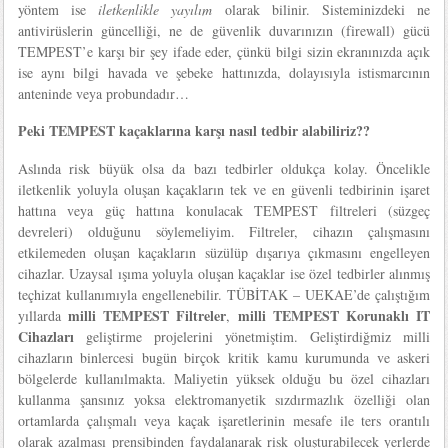
yöntem ise
iletkenlikle yayılım
olarak bilinir. Sisteminizdeki ne
antivirüslerin güncelliği, ne de güvenlik duvarınızın (firewall) gücü
TEMPEST’e karşı bir şey ifade eder, çünkü bilgi sizin ekranınızda açık
ise aynı bilgi havada ve şebeke hattınızda, dolayısıyla istismarcının
anteninde veya probundadır…
Peki TEMPEST kaçaklarına karşı nasıl tedbir alabiliriz??
Aslında risk büyük olsa da bazı tedbirler oldukça kolay. Öncelikle
iletkenlik yoluyla oluşan kaçakların tek ve en güvenli tedbirinin işaret
hattına veya güç hattına konulacak TEMPEST filtreleri (süzgeç
devreleri) olduğunu söylemeliyim. Filtreler, cihazın çalışmasını
etkilemeden oluşan kaçakların süzülüp dışarıya çıkmasını engelleyen
cihazlar. Uzaysal ışıma yoluyla oluşan kaçaklar ise özel tedbirler alınmış
teçhizat kullanımıyla engellenebilir. TÜBİTAK – UEKAE’de çalıştığım
milli TEMPEST Filtreler
milli TEMPEST Korunaklı IT
yıllarda
,
Cihazları
geliştirme projelerini yönetmiştim. Geliştirdiğmiz milli
cihazların binlercesi bugün birçok kritik kamu kurumunda ve askeri
bölgelerde kullanılmakta. Maliyetin yüksek olduğu bu özel cihazları
kullanma şansınız yoksa elektromanyetik sızdırmazlık özelliği olan
ortamlarda çalışmalı veya kaçak işaretlerinin mesafe ile ters orantılı
olarak azalması prensibinden faydalanarak risk oluşturabilecek yerlerde