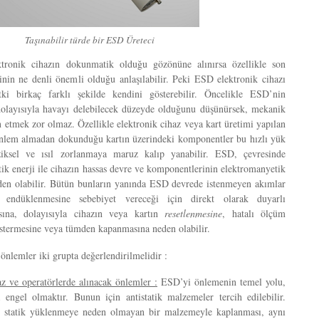
Taşınabilir türde bir ESD Üreteci
ronik cihazın dokunmatik olduğu gözönüne alınırsa özellikle son
rinin ne denli önemli olduğu anlaşılabilir. Peki ESD elektronik cihazı
tki birkaç farklı şekilde kendini gösterebilir. Öncelikle ESD’nin
olayısıyla havayı delebilecek düzeyde olduğunu düşünürsek, mekanik
n etmek zor olmaz. Özellikle elektronik cihaz veya kart üretimi yapılan
önlem almadan dokunduğu kartın üzerindeki komponentler bu hızlı yük
fiziksel ve ısıl zorlanmaya maruz kalıp yanabilir. ESD, çevresinde
ik enerji ile cihazın hassas devre ve komponentlerinin elektromanyetik
den olabilir. Bütün bunların yanında ESD devrede istenmeyen akımlar
 endüklenmesine sebebiyet vereceği için direkt olarak duyarlı
ına, dolayısıyla cihazın veya kartın
resetlenmesine
, hatalı ölçüm
östermesine veya tümden kapanmasına neden olabilir.
önlemler iki grupta değerlendirilmelidir :
 ve operatörlerde alınacak önlemler :
ESD’yi önlemenin temel yolu,
 engel olmaktır. Bunun için antistatik malzemeler tercih edilebilir.
n statik yüklenmeye neden olmayan bir malzemeyle kaplanması, aynı