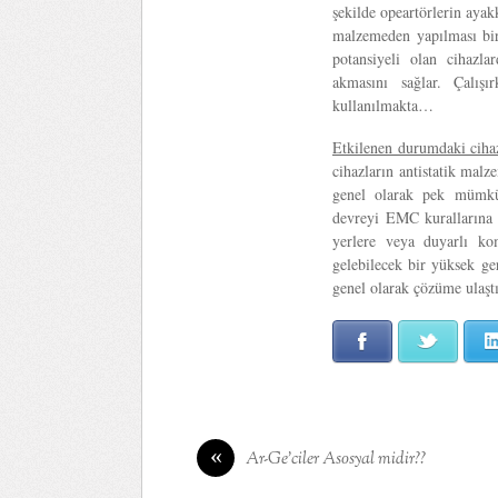
şekilde opeartörlerin ayakk
malzemeden yapılması bir
potansiyeli olan cihazl
akmasını sağlar. Çalış
kullanılmakta…
Etkilenen durumdaki cihaz
cihazların antistatik mal
genel olarak pek mümkü
devreyi EMC kurallarına 
yerlere veya duyarlı ko
gelebilecek bir yüksek ge
genel olarak çözüme ulaştı
Facebook
Twitter
«
Ar-Ge’ciler Asosyal midir??