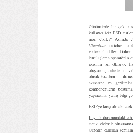
Günümüzde bir çok elekt
kullanıcı için ESD testle
nasıl etkiler? Aslında e
kilovoltlar
mertebesinde d
ve termal etkilerini tahmi
kuruluşlarda operatörün 
akışının ısıl etkisiyle 
oluşturduğu elektromanyet
olarak bozulmasına da ne
akmasına ve gerilimler
komponentlerin bozulmas
yapmasına, yanlış bilgi g
ESD’ye karşı alınabilecek 
Kaynak durumundaki cihaz
statik elektrik oluşumuna
Örneğin çalışılan zemini