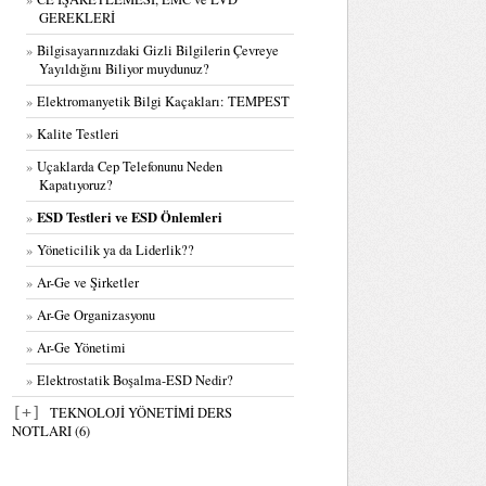
GEREKLERİ
Bilgisayarınızdaki Gizli Bilgilerin Çevreye
Yayıldığını Biliyor muydunuz?
Elektromanyetik Bilgi Kaçakları: TEMPEST
Kalite Testleri
Uçaklarda Cep Telefonunu Neden
Kapatıyoruz?
ESD Testleri ve ESD Önlemleri
Yöneticilik ya da Liderlik??
Bölüm I-Teknoloji Yönetimine Giriş
Ar-Ge ve Şirketler
Bölüm II-Inovasyon
Ar-Ge Organizasyonu
Bölüm III-Yaratıcılık
Ar-Ge Yönetimi
Bölüm IV-Teknoloji Yönetimi I
Elektrostatik Boşalma-ESD Nedir?
Bölüm V-Teknoloji Yönetimi II
[+]
TEKNOLOJİ YÖNETİMİ DERS
NOTLARI (6)
Bölüm VI-AR_GE Yönetimi