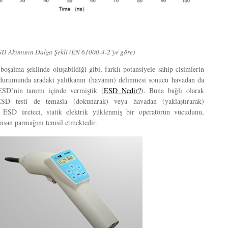
D Akımının Dalga Şekli (EN 61000-4-2’ye göre)
oşalma şeklinde oluşabildiği gibi, farklı potansiyele sahip cisimlerin
ı durumunda aradaki yalıtkanın (havanın) delinmesi sonucu havadan da
ESD’nin tanımı içinde vermiştik (
ESD Nedir?
). Buna bağlı olarak
SD testi de temasla (dokunarak) veya havadan (yaklaştırarak)
tte ESD üreteci, statik elektrik yüklenmiş bir operatörün vücudunu,
insan parmağını temsil etmektedir.