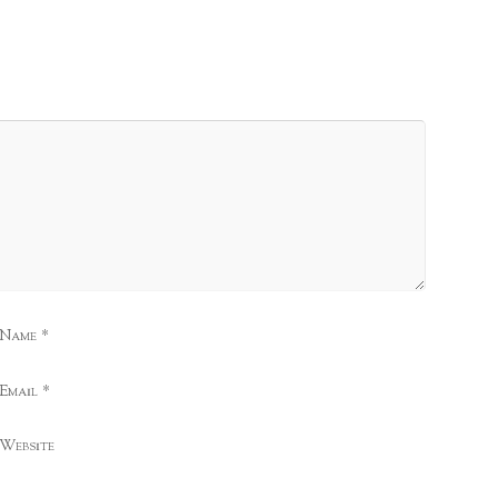
*
 Name
*
Email
Website