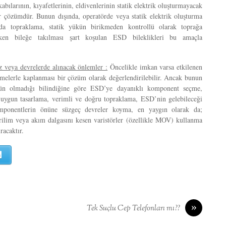
abılarının, kıyafetlerinin, eldivenlerinin statik elektrik oluşturmayacak
 çözümdür. Bunun dışında, operatörde veya statik elektrik oluşturma
arda topraklama, statik yükün birikmeden kontrollü olarak toprağa
ırken bileğe takılması şart koşulan ESD bileklikleri bu amaçla
 veya devrelerde alınacak önlemler :
Öncelikle imkan varsa etkilenen
zemelerle kaplanması bir çözüm olarak değerlendirilebilir. Ancak bunun
n olmadığı bilindiğine göre ESD’ye dayanıklı komponent seçme,
uygun tasarlama, verimli ve doğru topraklama, ESD’nin gelebileceği
mponentlerin önüne süzgeç devreler koyma, en yaygın olarak da;
rilim veya akım dalgasını kesen varistörler (özellikle MOV) kullanma
racaktır.
LinkedIn
»
Tek Suçlu Cep Telefonları mı??