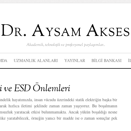
Dr. Aysam Akses
Akademik, teknolojik ve profesyonel paylaşımlar..
MDA
UZMANLIK ALANLARI
YAYINLAR
BİLGİ BANKASI
İ
i ve ESD Önlemleri
ndelik hayatımızda, insan vücudu üzerindeki statik elektriğin başka bir
larak hızlıca iletimi şeklinde zaman zaman yaşıyoruz. Bu boşalmanın
lumsuzluk yaratacak etkisi bulunmamakta. Ancak yükün boşaldığı nesne
hlike yaratabilecek, örneğin yanıcı bir madde ise o zaman sonuçlar pek