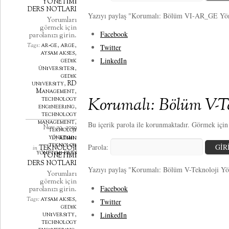
YÖNETİMİ
DERS NOTLARI
Yazıyı paylaş "Korumalı: Bölüm VI-AR_GE Yö
Yorumları
görmek için
Facebook
parolanızı girin.
ar-ge
,
arge
,
Tags:
Twitter
aysam akses
,
LinkedIn
gedik
üniversitesi
,
gedik
university
,
RD
Management
,
Korumalı: Bölüm V-Te
technology
engineering
,
technology
management
,
Bu içerik parola ile korunmaktadır. Görmek için l
Nov 29, 2019
teknoloji
yönetimi
,
admin
By
teknoloji
Parola:
TEKNOLOJİ
in
yönetimi ders
YÖNETİMİ
DERS NOTLARI
Yazıyı paylaş "Korumalı: Bölüm V-Teknoloji Yö
Yorumları
görmek için
Facebook
parolanızı girin.
aysam akses
,
Tags:
Twitter
gedik
LinkedIn
university
,
technology