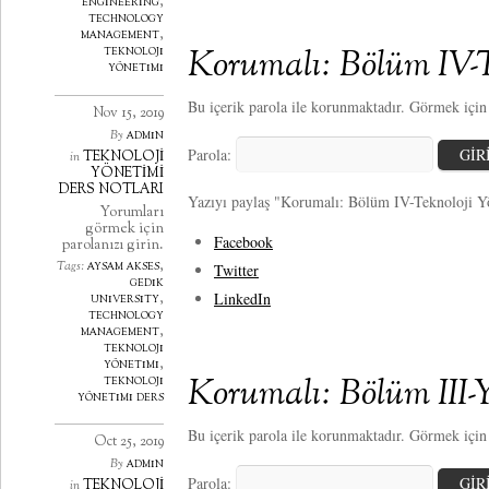
engineering
,
technology
management
,
Korumalı: Bölüm IV-T
teknoloji
yönetimi
Bu içerik parola ile korunmaktadır. Görmek için l
Nov 15, 2019
admin
By
Parola:
TEKNOLOJİ
in
YÖNETİMİ
DERS NOTLARI
Yazıyı paylaş "Korumalı: Bölüm IV-Teknoloji Y
Yorumları
görmek için
Facebook
parolanızı girin.
aysam akses
,
Tags:
Twitter
gedik
LinkedIn
university
,
technology
management
,
teknoloji
yönetimi
,
Korumalı: Bölüm III-Y
teknoloji
yönetimi ders
Bu içerik parola ile korunmaktadır. Görmek için l
Oct 25, 2019
admin
By
Parola:
TEKNOLOJİ
in