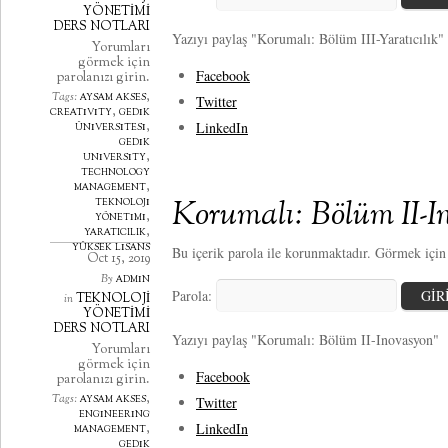
YÖNETİMİ
DERS NOTLARI
Yazıyı paylaş "Korumalı: Bölüm III-Yaratıcılık"
Yorumları
görmek için
Facebook
parolanızı girin.
aysam akses
,
Tags:
Twitter
creativity
,
gedik
LinkedIn
üniversitesi
,
gedik
university
,
technology
management
,
Korumalı: Bölüm II-I
teknoloji
yönetimi
,
yaratıcılık
,
yüksek lisans
Bu içerik parola ile korunmaktadır. Görmek için l
Oct 15, 2019
admin
By
Parola:
TEKNOLOJİ
in
YÖNETİMİ
DERS NOTLARI
Yazıyı paylaş "Korumalı: Bölüm II-Inovasyon"
Yorumları
görmek için
Facebook
parolanızı girin.
aysam akses
,
Tags:
Twitter
engineering
LinkedIn
management
,
gedik