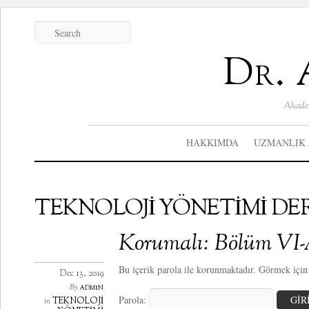
Dr. 
Akadem
HAKKIMDA
UZMANLIK 
TEKNOLOJİ YÖNETİMİ DE
Korumalı: Bölüm VI
Bu içerik parola ile korunmaktadır. Görmek için l
Dec 13, 2019
admin
By
Parola:
TEKNOLOJİ
in